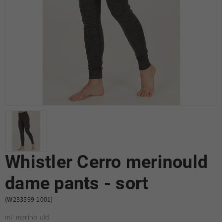
Whistler Cerro merinould
dame pants - sort
(W233599-1001)
m/ merino uld