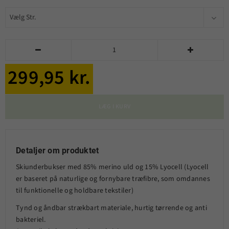


299,95 kr.
LÆG I KURV
Detaljer om produktet
Skiunderbukser med 85% merino uld og 15% Lyocell (Lyocell
er baseret på naturlige og fornybare træfibre, som omdannes
til funktionelle og holdbare tekstiler)
Tynd og åndbar strækbart materiale, hurtig tørrende og anti
bakteriel.