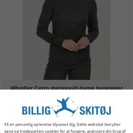
Whistler Cerro merinould dame baselayer
top - sort
299,95 kr.
Få en personlig oplevelse tilpasset dig. Dette websted benytter
VIS PRODUKT
egne og tredjeparters cookies for at fungere, analysere din brug af