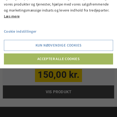
vores produkter og tjenester, hjælpe med vores salgsfremmende
og marketingsmæssige indsats og levere indhold fra tredjeparter.
Læs mere
Cookie indstillinger
KUN NØDVENDIGE COOKIES
Didriksons Biggles børne luffe - Sort
ACCEPTER ALLE COOKIES
150,00 kr.
VIS PRODUKT