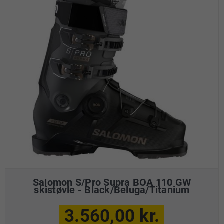
Salomon S/Pro Supra BOA 110 GW
skistøvle - Black/Beluga/Titanium
3.560,00 kr.