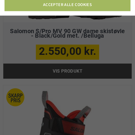
ACCEPTER ALLE COOKIES
Salomon S/Pro MV 90 GW dame skistøvle
- Black/Gold met. /Belluga
2.550,00 kr.
VIS PRODUKT