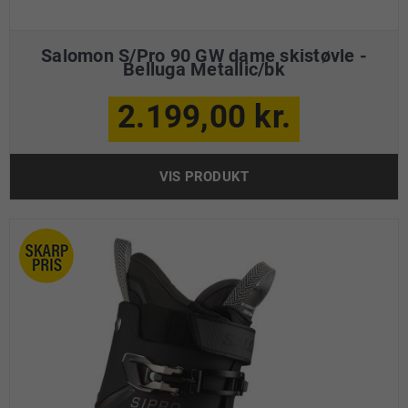
Salomon S/Pro 90 GW dame skistøvle -
Belluga Metallic/bk
2.199,00 kr.
VIS PRODUKT