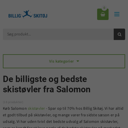
0



Vis kategorier

De billigste og bedste
skistøvler fra Salomon
(18 produkter)
Køb Salomon
skistøvler
- Spar op til 70% hos Billig Skitøj. Vi har altid
et godt tilbud på skistøvler, og mange varer fra sidste sæson er på
udsalg. Vi har uden tvivl det bedste udvalg af Salomon skistøvler,