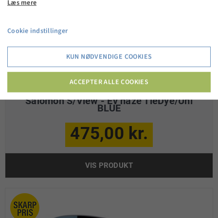
Læs mere
Cookie indstillinger
KUN NØDVENDIGE COOKIES
ACCEPTER ALLE COOKIES
Salomon S/View - Ev haze TieDye/Uni
BLUE
475,00 kr.
VIS PRODUKT