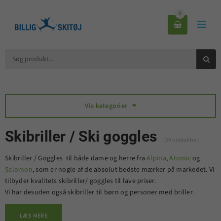
0



Vis kategorier

Skibriller / Ski goggles
(30 produkter)
Skibriller / Goggles til både dame og herre fra
Alpina
,
Atomic
og
Salomon
, som er nogle af de absolut bedste mærker på markedet. Vi
tilbyder kvalitets skibriller/ goggles til lave priser.
Vi har desuden også skibriller til børn og personer med briller.
LÆS MERE