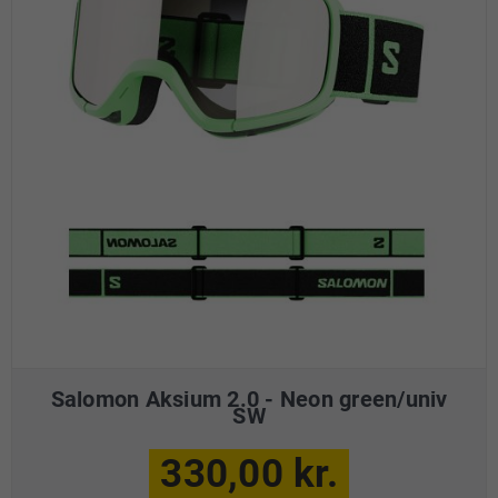
Salomon Aksium 2.0 - Neon green/univ
SW
330,00 kr.