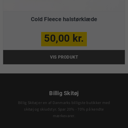
Cold Fleece halstørklæde
50,00 kr.
VIS PRODUKT
Billig Skitøj
Billig Skitøj er en af Danmarks billigste butikker med
skitøj og skiudstyr. Spar 20% - 70% på kendte
mærkevarer.