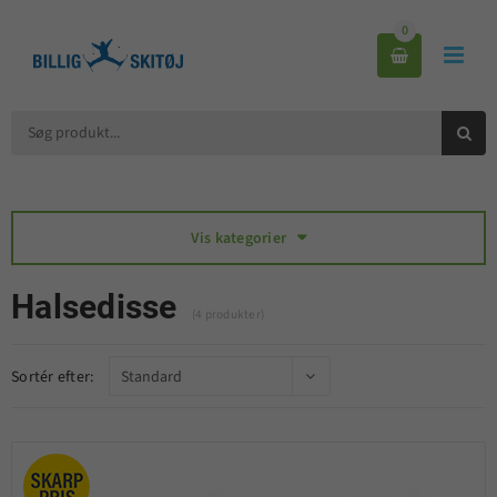
0



Vis kategorier

Halsedisse
(4 produkter)
Sortér efter: