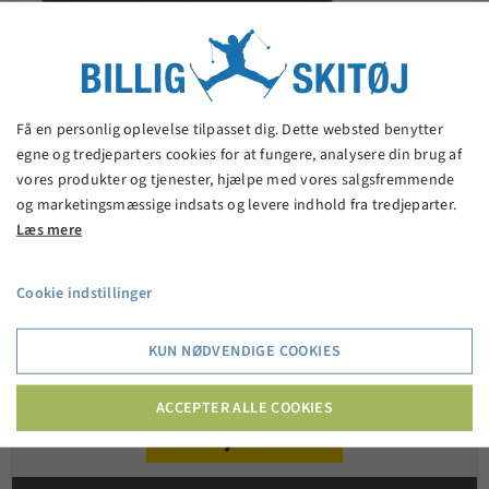
Få en personlig oplevelse tilpasset dig. Dette websted benytter
egne og tredjeparters cookies for at fungere, analysere din brug af
vores produkter og tjenester, hjælpe med vores salgsfremmende
og marketingsmæssige indsats og levere indhold fra tredjeparter.
Læs mere
Cookie indstillinger
KUN NØDVENDIGE COOKIES
Cold WindProff halsrør/halsedisse
ACCEPTER ALLE COOKIES
100,00 kr.