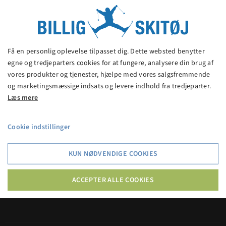
Fleece Earbags/ørevarmer
100,00 kr.
Få en personlig oplevelse tilpasset dig. Dette websted benytter
egne og tredjeparters cookies for at fungere, analysere din brug af
vores produkter og tjenester, hjælpe med vores salgsfremmende
VIS PRODUKT
og marketingsmæssige indsats og levere indhold fra tredjeparter.
Læs mere
Cookie indstillinger
Billig Skitøj
KUN NØDVENDIGE COOKIES
Billig Skitøj er en af Danmarks billigste butikker med
skitøj og skiudstyr. Spar 20% - 70% på kendte
ACCEPTER ALLE COOKIES
mærkevarer.