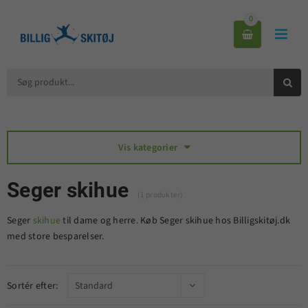
0



Vis kategorier

Seger skihue
(1 produkter)
Seger
skihue
til dame og herre. Køb Seger skihue hos Billigskitøj.dk
med store besparelser.
Sortér efter: