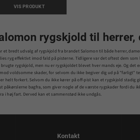
VIS PRODUKT
alomon rygskjold til herrer
ar et bredt udvalg af rygskjold fra brandet Salomon til både herrer, dame
lies ryg effektivt imod fald på pisterne. Tidligere var det oftest dem som 
brugte rygskjold, men nu er rygskjoldet blevet hver mands eje. Og det e
imod voldsomme skader, for selvom du ikke begiver dig ud på "farligt" t
er helt forkert. Selvom du ikke kører på off-pist kan et rygskjold stadig g
st påkørslerne bagfra, som giver nogle af de værste rygskader fordi du i
ra i høj fart. Derved kan et sammenstød ikke undgås.
Kontakt