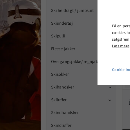
Ski heldragt / jumpsuit
Skiundertøj

Få en per
cookies fo
Skipulli

salgsfrem
Læs mere
Fleece jakker

Overgangsjakke/ regnjakker

Cookie ind
Skisokker

Skihandsker

Skiluffer

Skindhandsker
Skindluffer