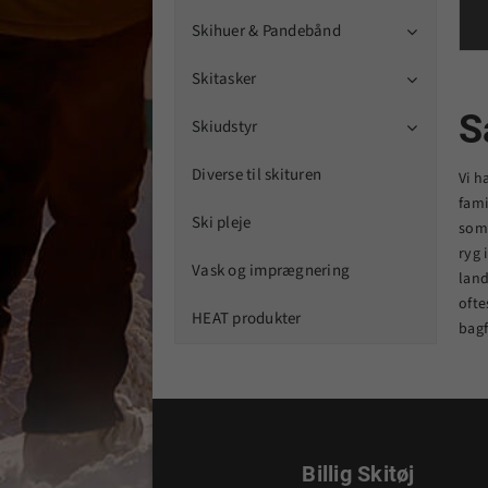
Skihuer & Pandebånd

Skitasker

S
Skiudstyr

Diverse til skituren
Vi h
fami
Ski pleje
som 
ryg 
Vask og imprægnering
land
ofte
HEAT produkter
bagf
Billig Skitøj