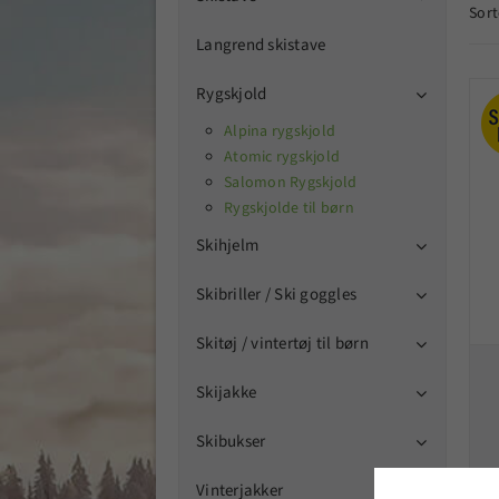
Sort
Langrend skistave
Rygskjold

Alpina rygskjold
Atomic rygskjold
Salomon Rygskjold
Rygskjolde til børn
Skihjelm

Skibriller / Ski goggles

Skitøj / vintertøj til børn

Skijakke

Skibukser

Vinterjakker
