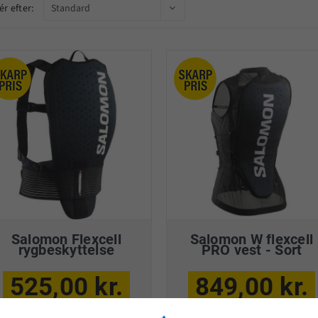
ér efter:
Salomon Flexcell
Salomon W flexcell
rygbeskyttelse
PRO vest - Sort
525,00 kr.
849,00 kr.