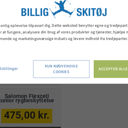
VIS PRODUKT
VIS PRODUKT
sonlig oplevelse tilpasset dig. Dette websted benytter egne og tredjepart
r at fungere, analysere din brug af vores produkter og tjenester, hjælpe
mende og marketingsmæssige indsats og levere indhold fra tredjeparter
KUN NØDVENDIGE
stillinger
ACCEPTER ALLE
COOKIES
Salomon Flexcell
junior rygbeskyttelse
475,00 kr.