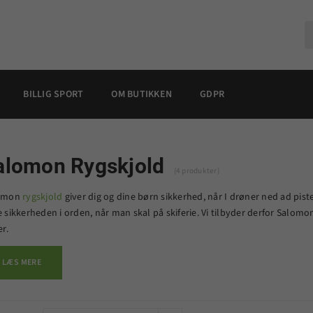
BILLIG SPORT
OM BUTIKKEN
GDPR
alomon Rygskjold
(4 produkter)
omon
rygskjold
giver dig og dine børn sikkerhed, når I drøner ned ad piste
 sikkerheden i orden, når man skal på skiferie. Vi tilbyder derfor Salomon 
er.
LÆS MERE