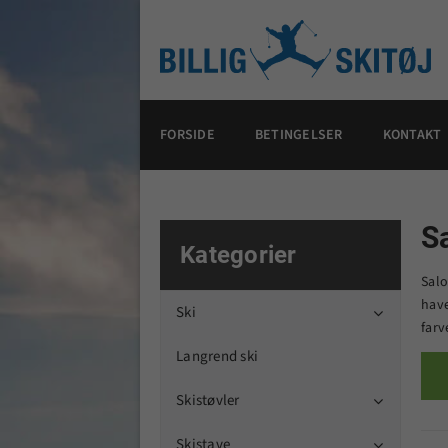
FORSIDE
BETINGELSER
KONTAKT
S
Kategorier
Sal
have
Ski

farv
Langrend ski
Skistøvler

Skistave
