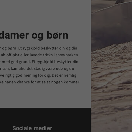
, damer og børn
r og børn. Et rygskjold beskytter din og din
løb off-pist eller lavede tricks i snowparken
r med god grund. Et rygskjold beskytter din
erræn, kan uheldet stadig være ude og du
ive rigtig god mening for dig. Det er nemlig
kke har en chance for at se at nogen kommer
Sociale medier