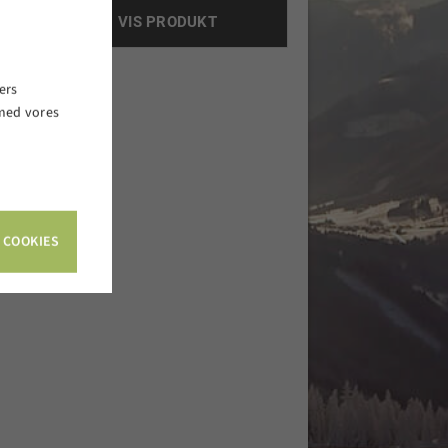
VIS PRODUKT
ers
 med vores
.
 COOKIES