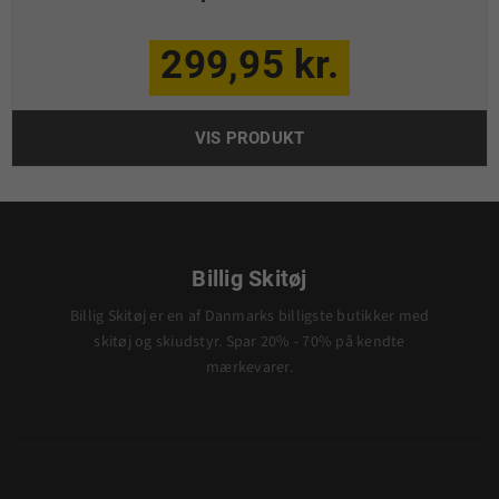
299,95 kr.
VIS PRODUKT
Billig Skitøj
Billig Skitøj er en af Danmarks billigste butikker med
skitøj og skiudstyr. Spar 20% - 70% på kendte
mærkevarer.