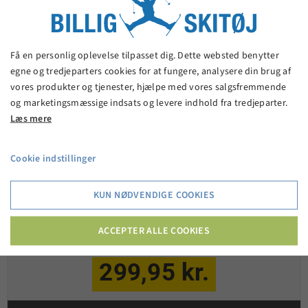
Få en personlig oplevelse tilpasset dig. Dette websted benytter
egne og tredjeparters cookies for at fungere, analysere din brug af
vores produkter og tjenester, hjælpe med vores salgsfremmende
og marketingsmæssige indsats og levere indhold fra tredjeparter.
Læs mere
Cookie indstillinger
KUN NØDVENDIGE COOKIES
Whistler Baggio midlayer - Autumn maple
ACCEPTER ALLE COOKIES
299,95 kr.