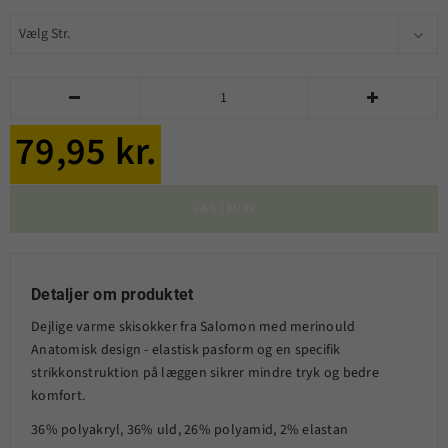


79,95 kr.
LÆG I KURV
Detaljer om produktet
Dejlige varme skisokker fra Salomon med merinould
Anatomisk design - elastisk pasform og en specifik
strikkonstruktion på læggen sikrer mindre tryk og bedre
komfort.
36% polyakryl, 36% uld, 26% polyamid, 2% elastan