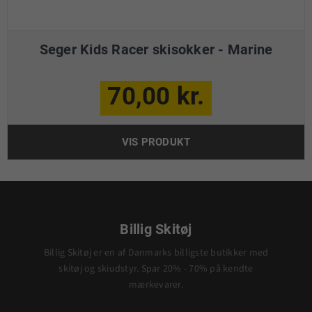
Seger Kids Racer skisokker - Marine
70,00 kr.
VIS PRODUKT
Billig Skitøj
Billig Skitøj er en af Danmarks billigste butikker med
skitøj og skiudstyr. Spar 20% - 70% på kendte
mærkevarer.