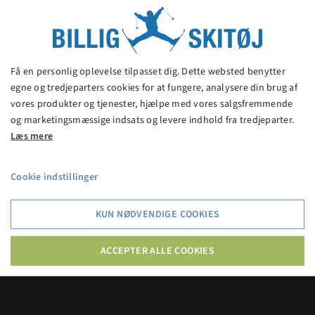
Kask ONE PIECE pige skiundertøj heldragt
399,00 kr.
Få en personlig oplevelse tilpasset dig. Dette websted benytter
egne og tredjeparters cookies for at fungere, analysere din brug af
vores produkter og tjenester, hjælpe med vores salgsfremmende
VIS PRODUKT
og marketingsmæssige indsats og levere indhold fra tredjeparter.
Læs mere
Cookie indstillinger
Billig Skitøj
KUN NØDVENDIGE COOKIES
Billig Skitøj er en af Danmarks billigste butikker med
skitøj og skiudstyr. Spar 20% - 70% på kendte
ACCEPTER ALLE COOKIES
mærkevarer.