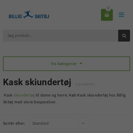
0



Vis kategorier

Kask skiundertøj
(1 produkter)
Kask
skiundertøj
til dame og herre. Køb Kask skiundertøj hos Billig
Skitøj med store besparelser.
Sortér efter: