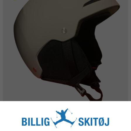
Alpina ARBER skihjelm - Moon grey