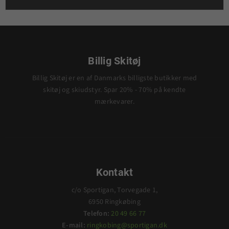
Billig Skitøj
Billig Skitøj er en af Danmarks billigste butikker med
skitøj og skiudstyr. Spar 20% - 70% på kendte
mærkevarer.
Kontakt
c/o Sportigan, Torvegade 1,
6950 Ringkøbing
Telefon:
20 49 66 77
E-mail:
ringkobing@sportigan.dk