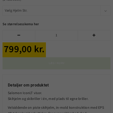
Se størrelsesskema her


799,00 kr.
LÆG I KURV
Detaljer om produktet
Salomon IconLT visor.
Skihjelm og skibriller i én, med plads til egne briller.
Velsiddende on piste skihjelm, in-mold konstruktion med EPS