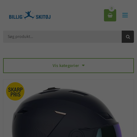
0



Vis kategorier
