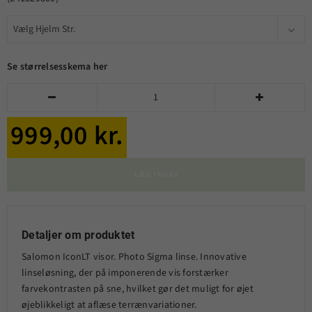
Se størrelsesskema her


999,00 kr.
LÆG I KURV
Detaljer om produktet
Salomon IconLT visor. Photo Sigma linse. Innovative
linseløsning, der på imponerende vis forstærker
farvekontrasten på sne, hvilket gør det muligt for øjet
øjeblikkeligt at aflæse terrænvariationer.