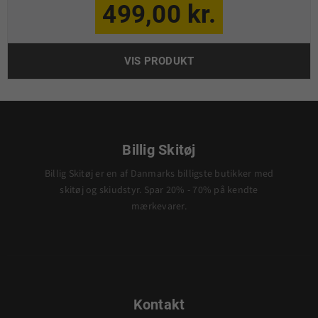
499,00 kr.
VIS PRODUKT
Billig Skitøj
Billig Skitøj er en af Danmarks billigste butikker med
skitøj og skiudstyr. Spar 20% - 70% på kendte
mærkevarer.
Kontakt