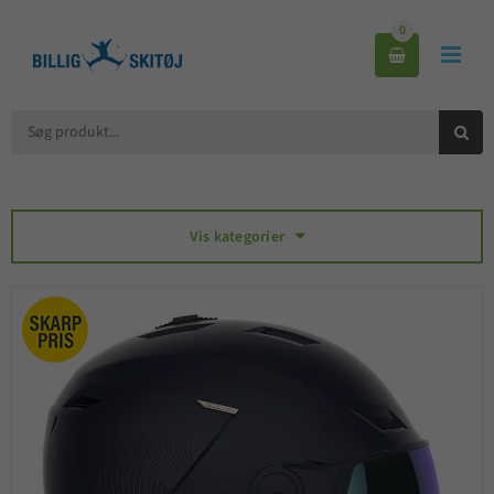
0



Vis kategorier
