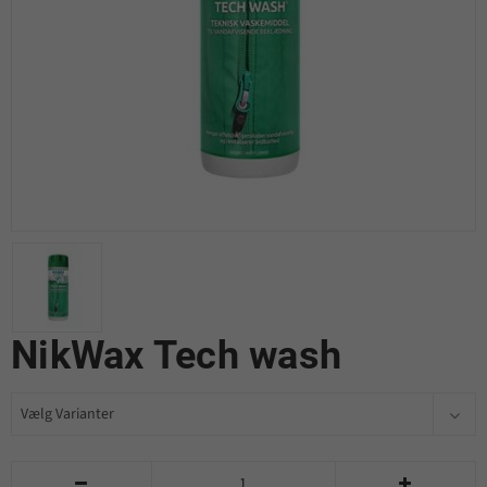
NikWax Tech wash

