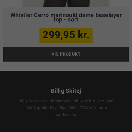
Whistler Cerro merinould dame baselayer
top - sort
299,95 kr.
VIS PRODUKT
Billig Skitøj
Billig Skitøj er en af Danmarks billigste butikker med
skitøj og skiudstyr. Spar 20% - 70% på kendte
mærkevarer.