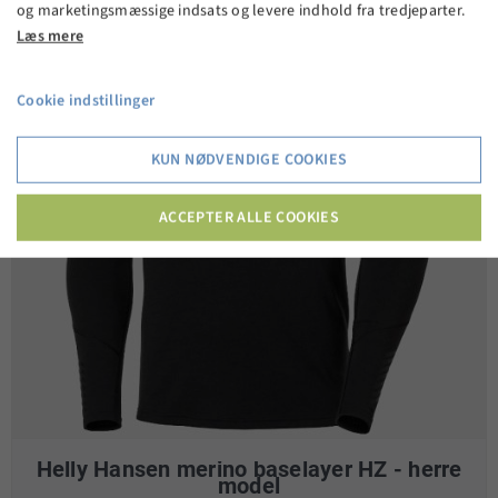
og marketingsmæssige indsats og levere indhold fra tredjeparter.
Læs mere
Cookie indstillinger
KUN NØDVENDIGE COOKIES
ACCEPTER ALLE COOKIES
Helly Hansen merino baselayer HZ - herre
model