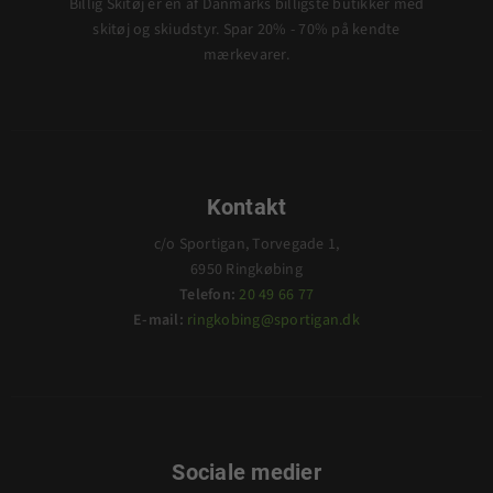
Billig Skitøj er en af Danmarks billigste butikker med
skitøj og skiudstyr. Spar 20% - 70% på kendte
mærkevarer.
Kontakt
c/o Sportigan, Torvegade 1,
6950 Ringkøbing
Telefon:
20 49 66 77
E-mail:
ringkobing@sportigan.dk
Sociale medier