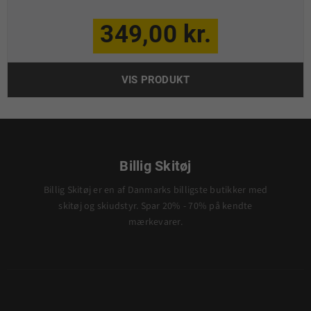
349,00 kr.
VIS PRODUKT
Billig Skitøj
Billig Skitøj er en af Danmarks billigste butikker med
skitøj og skiudstyr. Spar 20% - 70% på kendte
mærkevarer.