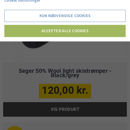
Cookie indstillinger
KUN NØDVENDIGE COOKIES
ACCEPTER ALLE COOKIES
Seger 50% Wool light skistrømper -
Black/grey
120,00 kr.
VIS PRODUKT