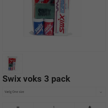
Swix voks 3 pack

