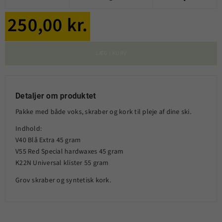
250,00 kr.
LÆG I KURV
Detaljer om produktet
Pakke med både voks, skraber og kork til pleje af dine ski.
Indhold:
V40 Blå Extra 45 gram
V55 Red Special hardwaxes 45 gram
K22N Universal klister 55 gram
Grov skraber og syntetisk kork.