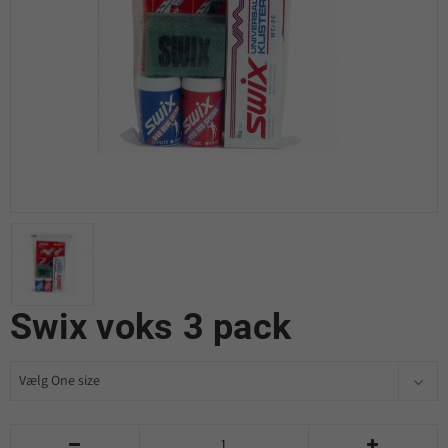
Swix voks 3 pack

