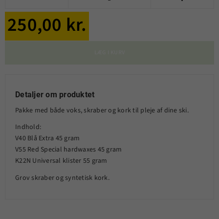
250,00 kr.
LÆG I KURV
Detaljer om produktet
Pakke med både voks, skraber og kork til pleje af dine ski.
Indhold:
V40 Blå Extra 45 gram
V55 Red Special hardwaxes 45 gram
K22N Universal klister 55 gram
Grov skraber og syntetisk kork.