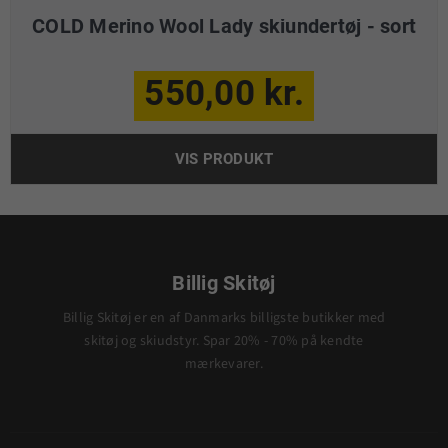
COLD Merino Wool Lady skiundertøj - sort
550,00 kr.
VIS PRODUKT
Billig Skitøj
Billig Skitøj er en af Danmarks billigste butikker med
skitøj og skiudstyr. Spar 20% - 70% på kendte
mærkevarer.