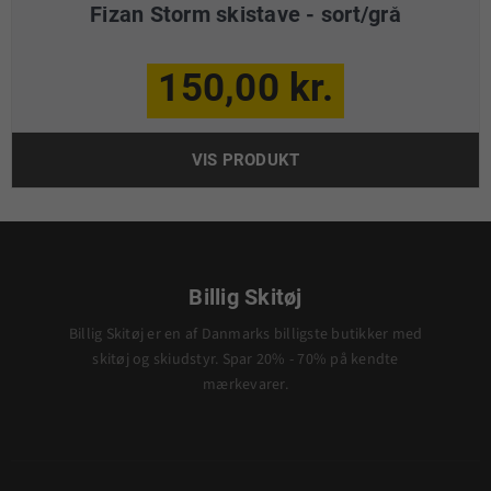
Fizan Storm skistave - sort/grå
150,00 kr.
VIS PRODUKT
Billig Skitøj
Billig Skitøj er en af Danmarks billigste butikker med
skitøj og skiudstyr. Spar 20% - 70% på kendte
mærkevarer.