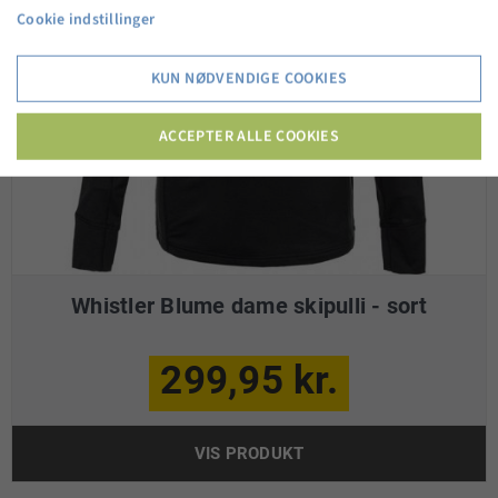
Cookie indstillinger
KUN NØDVENDIGE COOKIES
ACCEPTER ALLE COOKIES
Whistler Blume dame skipulli - sort
299,95 kr.
VIS PRODUKT