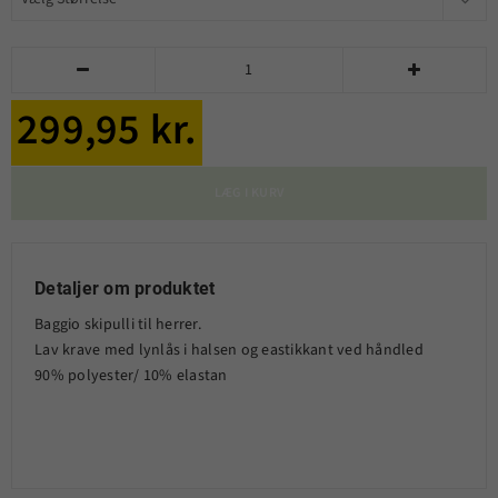


299,95 kr.
LÆG I KURV
Detaljer om produktet
Baggio skipulli til herrer.
Lav krave med lynlås i halsen og eastikkant ved håndled
90% polyester/ 10% elastan