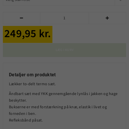


249,95 kr.
LÆG I KURV
Detaljer om produktet
Lækker to-delt termo sæt.
Åndbart sæt med YKK gennemgående lynlås i jakken og hage
beskytter.
Bukserne er med forstærkning på knæ, elastik i livet og
forneden i ben.
Refleksbånd påsat.