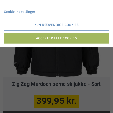
Cookie indstillinger
KUN NØDVENDIGE COOKIES
ACCEPTER ALLE COOKIES
Zig Zag Murdoch børne skijakke - Sort
399,95 kr.