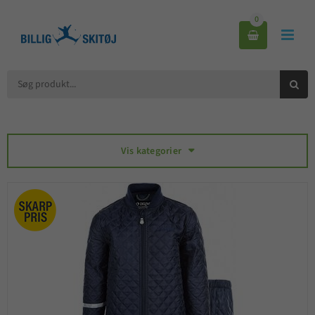
0



Vis kategorier
