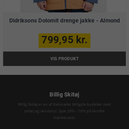
Didriksons Dolomit drenge jakke - Almond
799,95 kr.
VIS PRODUKT
Billig Skitøj
Billig Skitøj er en af Danmarks billigste butikker med
skitøj og skiudstyr. Spar 20% - 70% på kendte
mærkevarer.