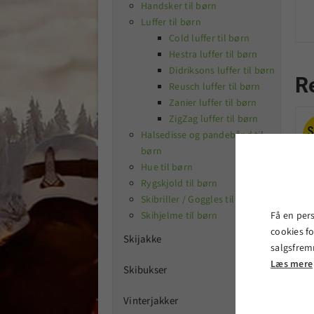
Handsker til børn
Luffer til børn
Cold luffer til børn
Hestra luffer til børn
Didriksons luffer til børn
R
Reusch luffer til børn
Zanier luffer til børn
ZigZag luffer til børn
Halsedisse og pandebånd til
børn
Hue til børn
Rygskjold til børn
Skibriller / Goggles til børn
Få en per
Skihjelme til børn
cookies fo
Skijakke

salgsfrem
Læs mere
Skibukser

Vinterjakker
