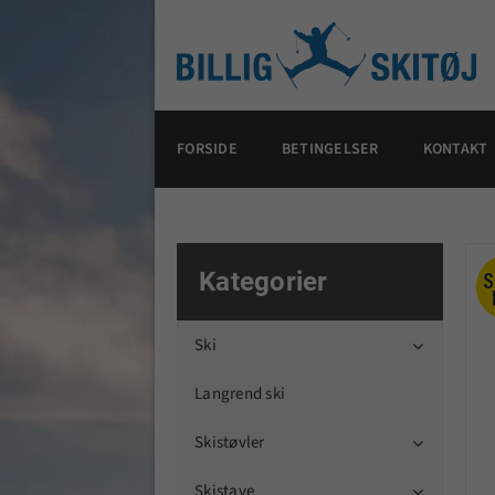
FORSIDE
BETINGELSER
KONTAKT
Kategorier
Ski

Langrend ski
Skistøvler

Skistave
