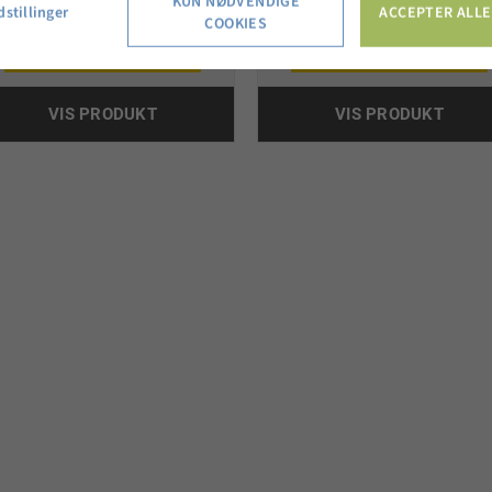
Sort
KUN NØDVENDIGE
stillinger
ACCEPTER ALLE
COOKIES
449,95 kr.
175,00 kr.
VIS PRODUKT
VIS PRODUKT