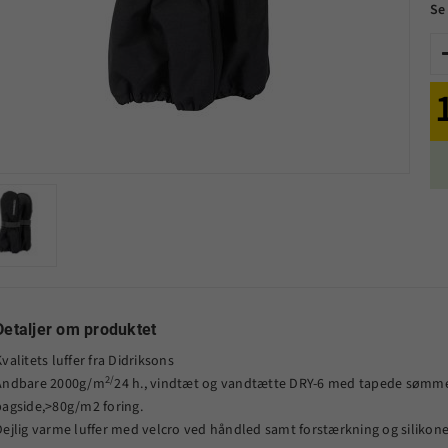
Se
Detaljer om produktet
valitets luffer fra Didriksons
2/
Åndbare 2000g/m
24 h., vindtæt og vandtætte DRY-6 med tapede sømme.
bagside,>80g/m2 foring.
Dejlig varme luffer med velcro ved håndled samt forstærkning og silikon