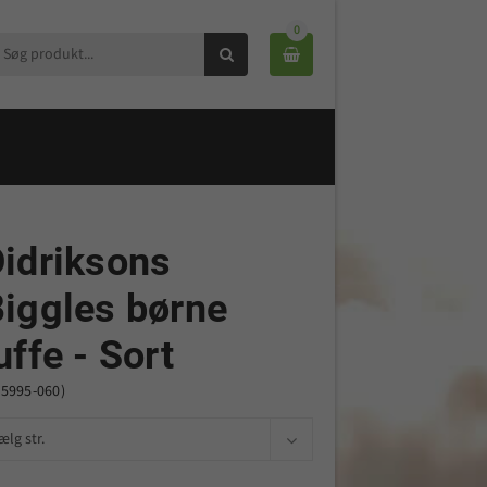
0


idriksons
iggles børne
uffe - Sort
05995-060)