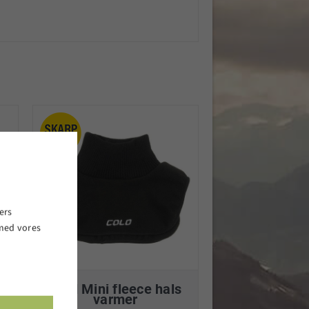
ers
 med vores
.
Cold Mini fleece hals
varmer