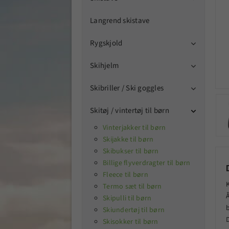
Langrend skistave
Rygskjold

Skihjelm

Skibriller / Ski goggles

Skitøj / vintertøj til børn




Vinterjakker til børn
Skijakke til børn
Skibukser til børn
Billige flyverdragter til børn
Fleece til børn
K
Termo sæt til børn
Skipulli til børn
Skiundertøj til børn
Skisokker til børn