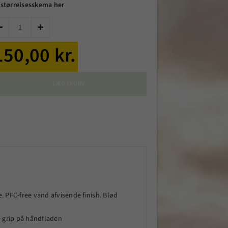
 størrelsesskema her


150,00 kr.
LÆG I KURV
 PFC-free vand afvisende finish. Blød
e grip på håndfladen