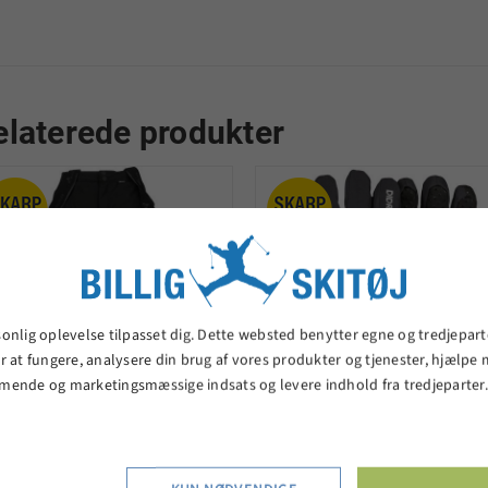
elaterede produkter
sonlig oplevelse tilpasset dig. Dette websted benytter egne og tredjepart
r at fungere, analysere din brug af vores produkter og tjenester, hjælpe
mende og marketingsmæssige indsats og levere indhold fra tredjeparter
Whistler Drizzle
Didriksons Lovas
junior ski bukser-
skihandsker - sort