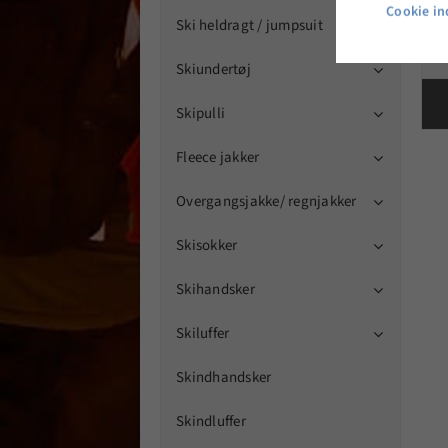
Cookie ind
Ski heldragt / jumpsuit
Skiundertøj

Skipulli

Fleece jakker

Overgangsjakke/ regnjakker

Skisokker

Skihandsker

Skiluffer

Skindhandsker
Skindluffer