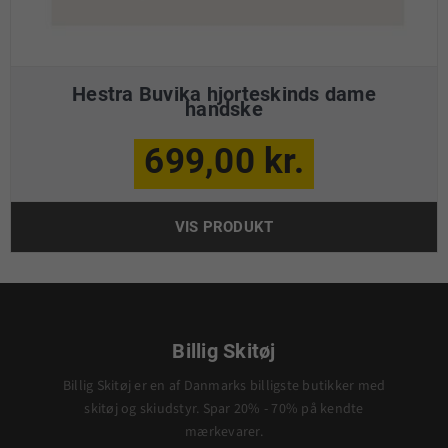
Hestra Buvika hjorteskinds dame
handske
699,00 kr.
VIS PRODUKT
Billig Skitøj
Billig Skitøj er en af Danmarks billigste butikker med
skitøj og skiudstyr. Spar 20% - 70% på kendte
mærkevarer.