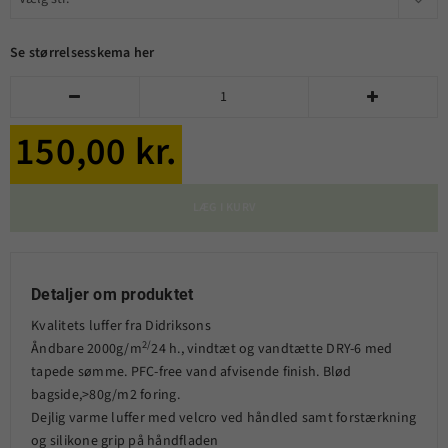
Se størrelsesskema her


150,00 kr.
LÆG I KURV
Detaljer om produktet
Kvalitets luffer fra Didriksons
2/
Åndbare 2000g/m
24 h., vindtæt og vandtætte DRY-6 med
tapede sømme. PFC-free vand afvisende finish. Blød
bagside,>80g/m2 foring.
Dejlig varme luffer med velcro ved håndled samt forstærkning
og silikone grip på håndfladen