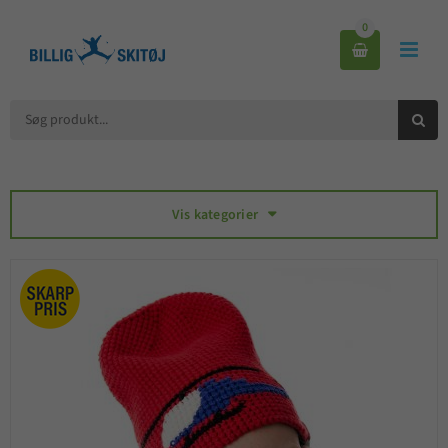
0



Vis kategorier
