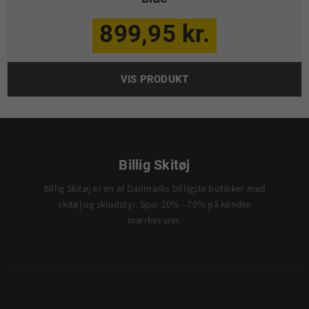
899,95 kr.
VIS PRODUKT
Billig Skitøj
Billig Skitøj er en af Danmarks billigste butikker med
skitøj og skiudstyr. Spar 20% - 70% på kendte
mærkevarer.