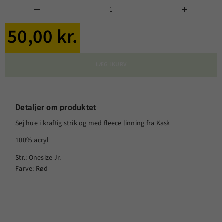


50,00 kr.
LÆG I KURV
Detaljer om produktet
Sej hue i kraftig strik og med fleece linning fra Kask
100% acryl
Str.: Onesize Jr.
Farve: Rød