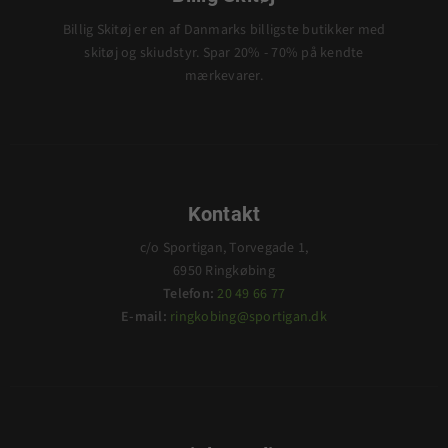
Billig Skitøj er en af Danmarks billigste butikker med
skitøj og skiudstyr. Spar 20% - 70% på kendte
mærkevarer.
Kontakt
c/o Sportigan, Torvegade 1,
6950 Ringkøbing
Telefon:
20 49 66 77
E-mail:
ringkobing@sportigan.dk