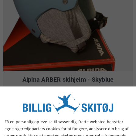
Alpina ARBER skihjelm - Skyblue
399,00 kr.
VIS PRODUKT
Få en personlig oplevelse tilpasset dig. Dette websted benytter
egne og tredjeparters cookies for at fungere, analysere din brug af
vores produkter og tjenester, hjælpe med vores salgsfremmende