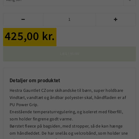


425,00 kr.
LÆG I KURV
Detaljer om produktet
Hestra Gauntlet CZone skihandske til børn, super holdbare
Vindtæt, vandtæt og åndbar polyester-skal, håndfladen er af
PU Power Grip.
Enestående temperaturregulering, og isoleret med fiberfill,
som holder fingrene godt varme.
Børstet fleece på bagsiden, med stropper, så de kan hænge
om håndleddet. De har snelås og velcrobånd, som holder sne