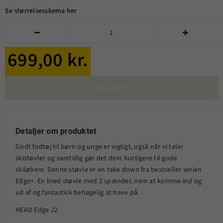
Se størrelsesskema her


699,00 kr.
LÆG I KURV
Detaljer om produktet
Godt fodtøj til børn og unge er vigtigt, også når vi taler
skistøvler og samtidig gør det dem hurtigere til gode
skiløbere. Denne støvle er en take down fra bestseller serien
Edge+. En bred støvle med 2 spænder, nem at komme ind og
ud af og fantastisk behagelig at have på.
HEAD Edge J2