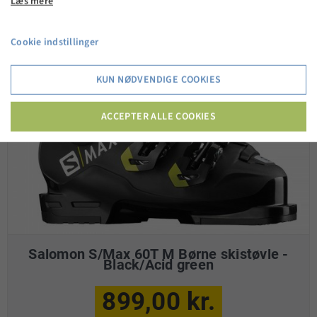
Læs mere
Cookie indstillinger
KUN NØDVENDIGE COOKIES
ACCEPTER ALLE COOKIES
Salomon S/Max 60T M Børne skistøvle -
Black/Acid green
899,00 kr.