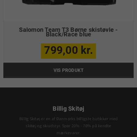
Salomon Team T3 Børne skistøvle -
Black/Race blue
799,00 kr.
VIS PRODUKT
Billig Skitøj
Billig Skitøj er en af Danmarks billigste butikker med
skitøj og skiudstyr. Spar 20% - 70% på kendte
mærkevarer.