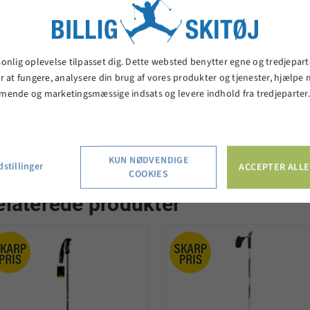
Vægt 210 gram.
risen er for et sæt
- vælg "1" i antal, og
du får leveret 2 skistave.
sonlig oplevelse tilpasset dig. Dette websted benytter egne og tredjepart
r at fungere, analysere din brug af vores produkter og tjenester, hjælpe
mende og marketingsmæssige indsats og levere indhold fra tredjeparter
KUN NØDVENDIGE
stillinger
ACCEPTER ALLE
COOKIES
elaterede produkter