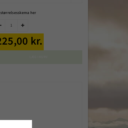
 størrelsesskema her


225,00 kr.
LÆG I KURV