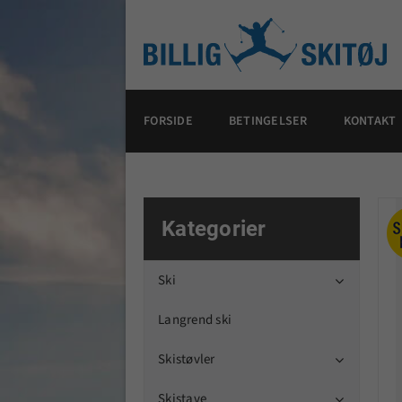
FORSIDE
BETINGELSER
KONTAKT
Kategorier
Ski

Langrend ski
Skistøvler

Skistave
