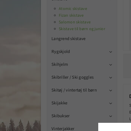
Atomic skistave
Fizan skistave
Salomon skistave
Skistave til børn og junior
Langrend skistave
Rygskjold

Skihjelm

Skibriller / Ski goggles

Skitøj / vintertøj til børn

Skijakke

E
Skibukser

Vinterjakker
