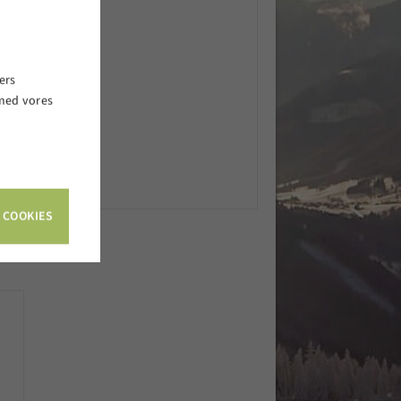
ers
 med vores
.
 COOKIES