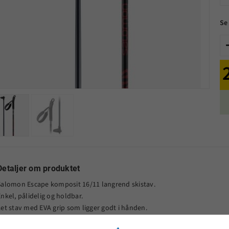
Se
Detaljer om produktet
Salomon Escape komposit 16/11 langrend skistav.
nkel, pålidelig og holdbar.
Let stav med EVA grip som ligger godt i hånden.