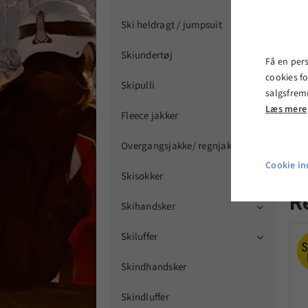
Ski heldragt / jumpsuit
P
Skiundertøj

Få en per
cookies fo
Skipulli

salgsfrem
Læs mere
Fleece jakker

Overgangsjakke/ regnjakker

Cookie ind
Skisokker

R
Skihandsker

Skiluffer

Skindhandsker
Skindluffer