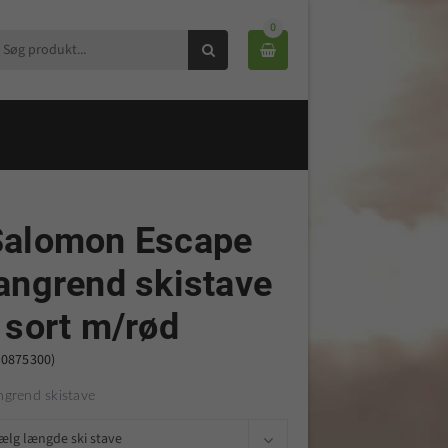
0


Salomon Escape
angrend skistave
 sort m/rød
40875300)
ngrend skistave