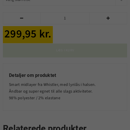


299,95 kr.
LÆG I KURV
Detaljer om produktet
Smart midlayer fra Whistler, med lynlås i halsen.
Åndbar og super egnet til alle slags aktiviteter.
98% polyester / 2% elastane
Relaterede produkter