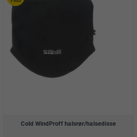
Cold WindProff halsrør/halsedisse