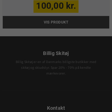
100,00 kr.
VIS PRODUKT
Billig Skitøj
Billig Skitøj er en af Danmarks billigste butikker med
skitøj og skiudstyr. Spar 20% - 70% på kendte
mærkevarer.
Kontakt