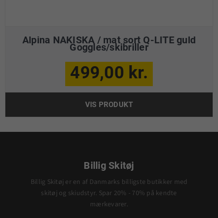
Alpina NAKISKA / mat sort Q-LITE guld
Goggles/skibriller
499,00 kr.
VIS PRODUKT
Billig Skitøj
Billig Skitøj er en af Danmarks billigste butikker med
skitøj og skiudstyr. Spar 20% - 70% på kendte
mærkevarer.