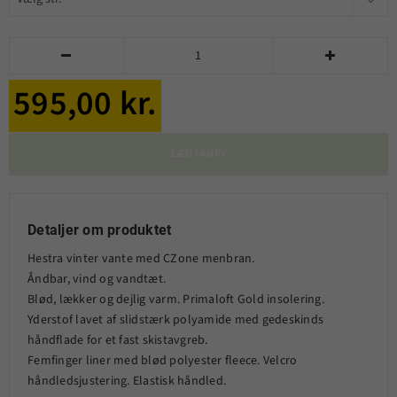


595,00 kr.
LÆG I KURV
Detaljer om produktet
Hestra vinter vante med CZone menbran.
Åndbar, vind og vandtæt.
Blød, lækker og dejlig varm. Primaloft Gold insolering.
Yderstof lavet af slidstærk polyamide med gedeskinds
håndflade for et fast skistavgreb.
Femfinger liner med blød polyester fleece. Velcro
håndledsjustering. Elastisk håndled.