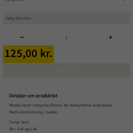


125,00 kr.
LÆG I KURV
Detaljer om produktet
Maske lavet i neopren/fleece, for beskyttelse mod kulde.
Med velcrolukning i nakke.
Farve: Sort
Str.: S-M og L-XL