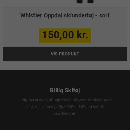
Whistler Oppdal skiundertøj - sort
150,00 kr.
VIS PRODUKT
Billig Skitøj
Billig Skitøj er en af Danmarks billigste butikker med
skitøj og skiudstyr. Spar 20% - 70% på kendte
mærkevarer.