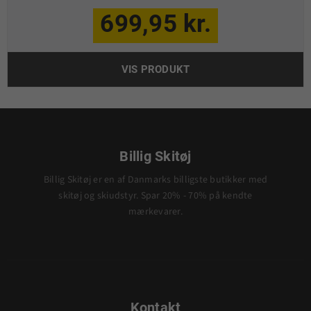
699,95 kr.
VIS PRODUKT
Billig Skitøj
Billig Skitøj er en af Danmarks billigste butikker med
skitøj og skiudstyr. Spar 20% - 70% på kendte
mærkevarer.
Kontakt