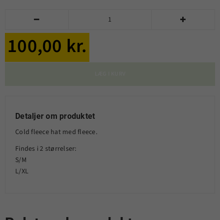


100,00 kr.
LÆG I KURV
Detaljer om produktet
Cold fleece hat med fleece.
Findes i 2 størrelser:
S/M
L/XL