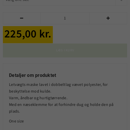


225,00 kr.
LÆG I KURV
Detaljer om produktet
Letvægts maske lavet i dobbeltlag vævet polyester, for
beskyttelse mod kulde.
Varm, åndbar og hurtigtørrende.
Med en næseklemme for at forhindre dug og holde den på
plads.
One size