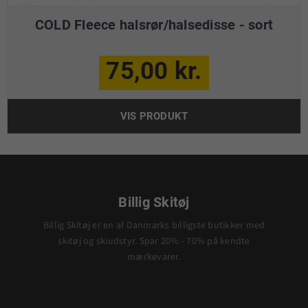
COLD Fleece halsrør/halsedisse - sort
75,00 kr.
VIS PRODUKT
Billig Skitøj
Billig Skitøj er en af Danmarks billigste butikker med
skitøj og skiudstyr. Spar 20% - 70% på kendte
mærkevarer.