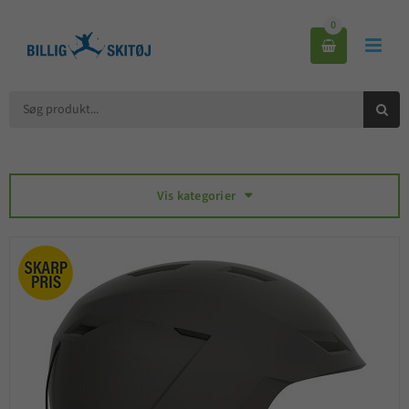
0



Vis kategorier
