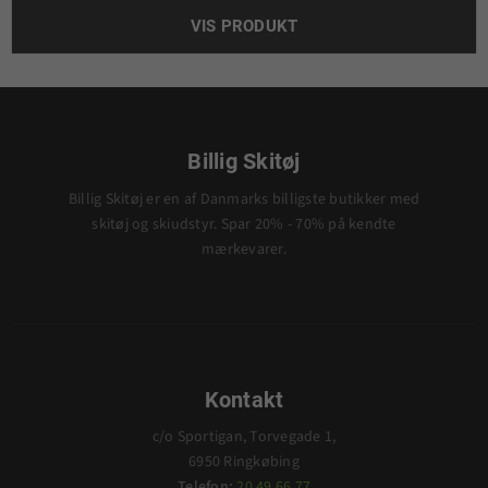
VIS PRODUKT
Billig Skitøj
Billig Skitøj er en af Danmarks billigste butikker med
skitøj og skiudstyr. Spar 20% - 70% på kendte
mærkevarer.
Kontakt
c/o Sportigan, Torvegade 1,
6950 Ringkøbing
Telefon:
20 49 66 77