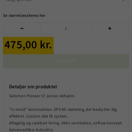
Se størrelsesskema her


475,00 kr.
LÆG I KURV
Detaljer om produktet
Salomon Pioneer LT access skihjelm.
"In mold" konstruktion. EPS 4D-støbning, der beskytter dig
effektivt. Custom dial fit system.
Aftagelig og vaskbart foring. Aktiv ventilation, airflow koncept.
AdvancedSkin ActiveDry