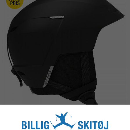
Salomon Pioneer LT access skihjelm -
Black