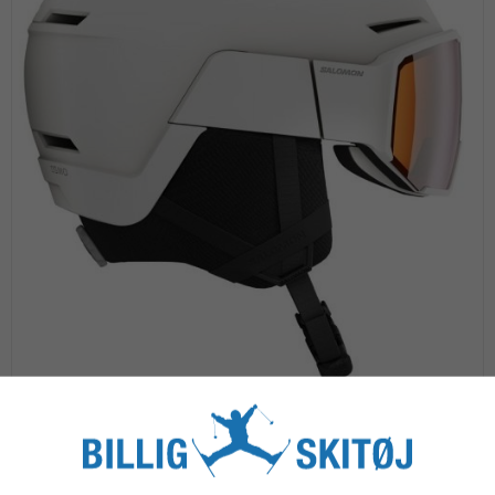
Salomon Osmo skihjelm med visir / Hvid
999,00 kr.