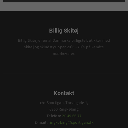
Billig Skitøj
Billig Skitøj er en af Danmarks billigste butikker med
skitøj og skiudstyr. Spar 20% - 70% på kendte
mærkevarer.
Kontakt
c/o Sportigan, Torvegade 1,
6950 Ringkøbing
Telefon:
20 49 66 77
E-mail:
ringkobing@sportigan.dk