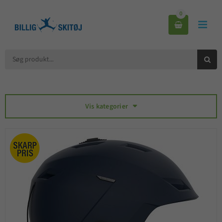
0



Vis kategorier
