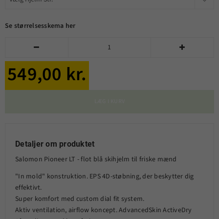
Se størrelsesskema her


549,00 kr.
LÆG I KURV
Detaljer om produktet
Salomon Pioneer LT - flot blå skihjelm til friske mænd
"In mold" konstruktion. EPS 4D-støbning, der beskytter dig
effektivt.
Super komfort med custom dial fit system.
Aktiv ventilation, airflow koncept. AdvancedSkin ActiveDry