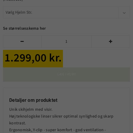
Se størrelsesskema her


1.299,00 kr.
LÆG I KURV
Detaljer om produktet
Unik skihjelm med visir.
Høj teknologiske linser sikrer optimal synlighed og skarp
kontrast.
Ergonomisk, Y-clip - super komfort - god ventilation -