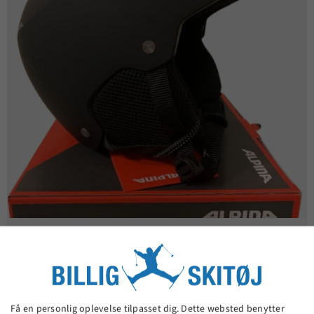
Alpina ZUPO JR. skihjelm - Mat sort
299,00 kr.
Få en personlig oplevelse tilpasset dig. Dette websted benytter