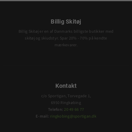
Billig Skitøj
Billig Skitøj er en af Danmarks billigste butikker med
skitøj og skiudstyr. Spar 20% - 70% på kendte
mærkevarer.
Kontakt
c/o Sportigan, Torvegade 1,
6950 Ringkøbing
Telefon:
20 49 66 77
E-mail:
ringkobing@sportigan.dk