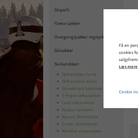
Skipulli

Fleece jakker

Overgangsjakke/ regnjakker

R
Få en per
Skisokker

cookies fo
salgsfrem
Skihandsker

Læs mere
Skihandsker herre
Skihandsker dame
Snowboard handsker
Cookie ind
3-finger skihandsker
Cold skihandsker
Hestra handsker
Reusch skihandske
Zanier skihandsker
Whistler skihandsker