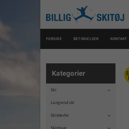
FORSIDE
BETINGELSER
KONTAKT
Kategorier
Ski

Langrend ski
Skistøvler

Skistave
