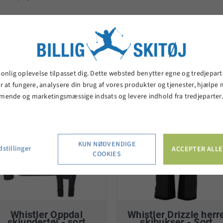
elaterede produkter
sonlig oplevelse tilpasset dig. Dette websted benytter egne og tredjepart
r at fungere, analysere din brug af vores produkter og tjenester, hjælpe
mende og marketingsmæssige indsats og levere indhold fra tredjeparter
KUN NØDVENDIGE
stillinger
ACCEPTER ALLE
COOKIES
Whistler Oppdal
Whistler Drizzle herr
skiundertøj - sort
skibukser - Sort