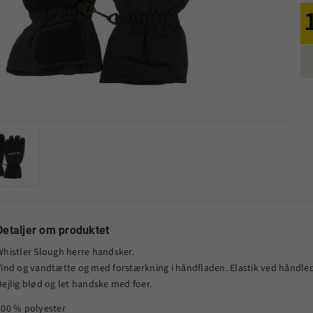
Detaljer om produktet
Whistler Slough herre handsker.
Vind og vandtætte og med forstærkning i håndfladen. Elastik ved håndledd
Dejlig blød og let handske med foer.
100 % polyester