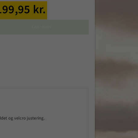
199,95 kr.
LÆG I KURV
et og velcro justering.