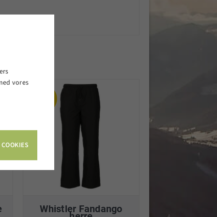
ers
 med vores
.
 COOKIES
e
Whistler Fandango
herre