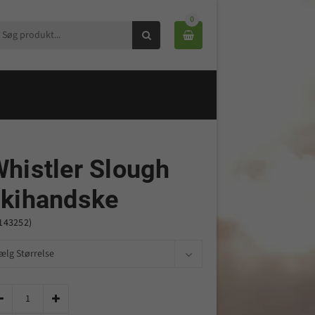
0


histler Slough
skihandske
143252)

