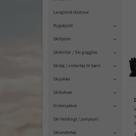
Langrend skistave
Rygskjold

Skihjelm

Skibriller / Ski goggles

Skitøj / vintertøj til børn

Skijakke

Skibukser

Vinterjakker

Ski heldragt / jumpsuit
Skiundertøj
