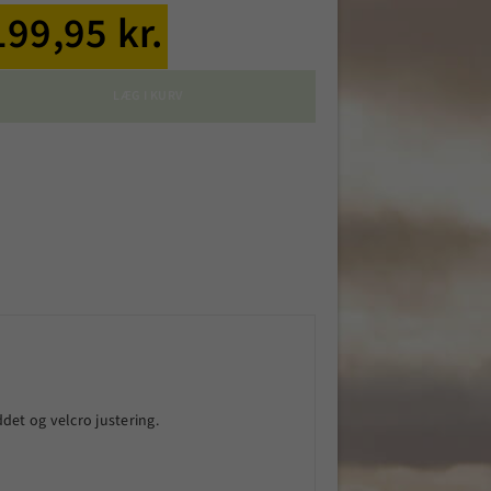
199,95 kr.
LÆG I KURV
et og velcro justering.