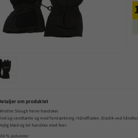
Detaljer om produktet
Whistler Slough herre handsker.
Vind og vandtætte og med forstærkning i håndfladen. Elastik ved håndledd
Dejlig blød og let handske med foer.
100 % polyester