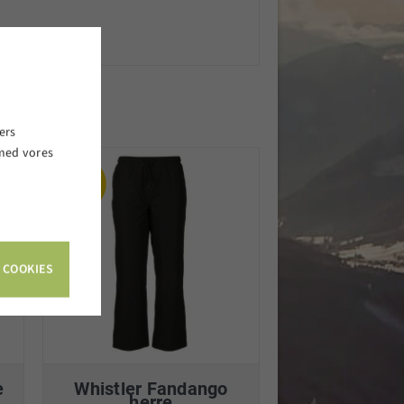
ers
 med vores
.
 COOKIES
e
Whistler Fandango
herre