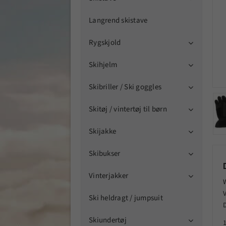
Langrend skistave
Rygskjold

Skihjelm

Skibriller / Ski goggles

Skitøj / vintertøj til børn

Skijakke

Skibukser

Vinterjakker

Ski heldragt / jumpsuit
Skiundertøj
