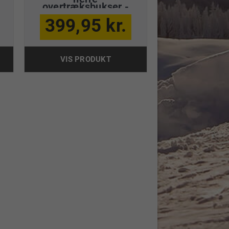
overtræksbukser -
sort
399,95 kr.
VIS PRODUKT