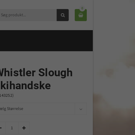
0


histler Slough
skihandske
143252)

