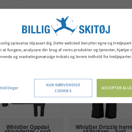
elaterede produkter
sonlig oplevelse tilpasset dig. Dette websted benytter egne og tredjepart
r at fungere, analysere din brug af vores produkter og tjenester, hjælpe
mende og marketingsmæssige indsats og levere indhold fra tredjeparter
KUN NØDVENDIGE
stillinger
ACCEPTER ALLE
COOKIES
Whistler Oppdal
Whistler Drizzle herr
skiundertøj - sort
skibukser - Sort