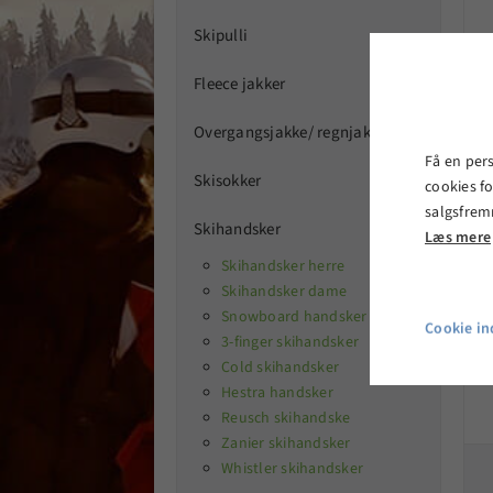
Skipulli

Fleece jakker

Overgangsjakke/ regnjakker

R
Få en per
Skisokker

cookies fo
salgsfrem
Skihandsker

Læs mere
Skihandsker herre
Skihandsker dame
Snowboard handsker
Cookie ind
3-finger skihandsker
Cold skihandsker
Hestra handsker
Reusch skihandske
Zanier skihandsker
Whistler skihandsker