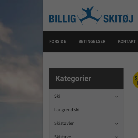
FORSIDE
BETINGELSER
KONTAKT
Kategorier
Ski

Langrend ski
Skistøvler

Skistave
