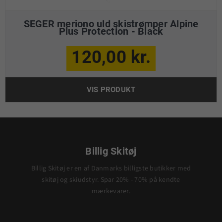
SEGER meriono uld skistrømper Alpine
Plus Protection - Black
120,00 kr.
VIS PRODUKT
Billig Skitøj
Billig Skitøj er en af Danmarks billigste butikker med
skitøj og skiudstyr. Spar 20% - 70% på kendte
mærkevarer.