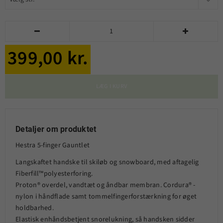


399,00 kr.
LÆG I KURV
Detaljer om produktet
Hestra 5-finger Gauntlet
Langskaftet handske til skiløb og snowboard, med aftagelig
Fiberfill™polyesterforing.
Proton® overdel, vandtæt og åndbar membran. Cordura® -
nylon i håndflade samt tommelfingerforstærkning for øget
holdbarhed.
Elastisk enhåndsbetjent snorelukning, så handsken sidder