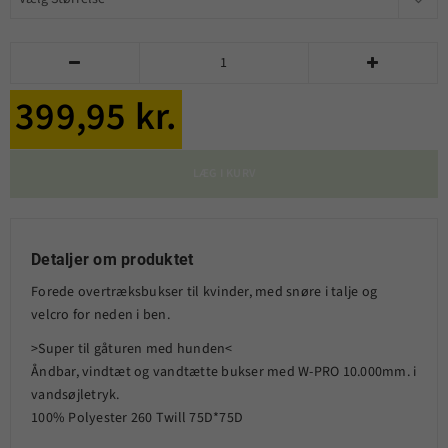


399,95 kr.
LÆG I KURV
Detaljer om produktet
Forede overtræksbukser til kvinder, med snøre i talje og
velcro for neden i ben.
>Super til gåturen med hunden<
Åndbar, vindtæt og vandtætte bukser med W-PRO 10.000mm. i
vandsøjletryk.
100% Polyester 260 Twill 75D*75D