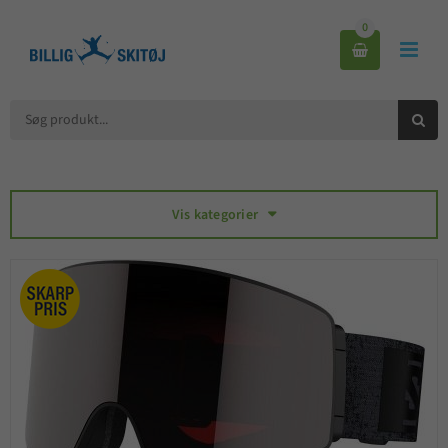
0



Vis kategorier
