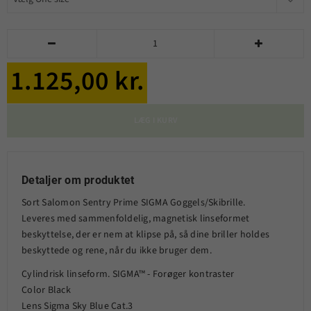


1.125,00 kr.
LÆG I KURV
Detaljer om produktet
Sort Salomon Sentry Prime SIGMA Goggels/Skibrille.
Leveres med sammenfoldelig, magnetisk linseformet
beskyttelse, der er nem at klipse på, så dine briller holdes
beskyttede og rene, når du ikke bruger dem.
Cylindrisk linseform. SIGMA™ - Forøger kontraster
Color Black
Lens Sigma Sky Blue Cat.3