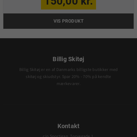
150,00 kr.
VIS PRODUKT
Billig Skitøj
Billig Skitøj er en af Danmarks billigste butikker med
skitøj og skiudstyr. Spar 20% - 70% på kendte
mærkevarer.
Kontakt
c/o Sportigan, Torvegade 1,