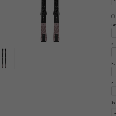
Læ
Ku
Ku
Ku
Se