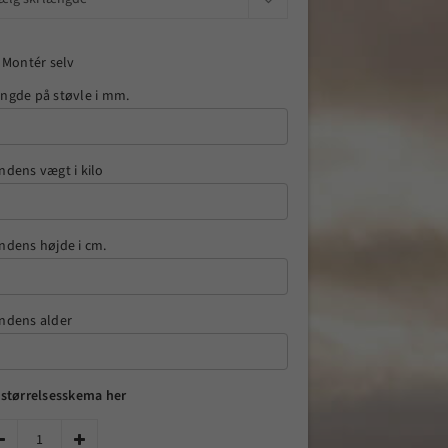
Montér selv
ngde på støvle i mm.
ndens vægt i kilo
ndens højde i cm.
ndens alder
 størrelsesskema her

