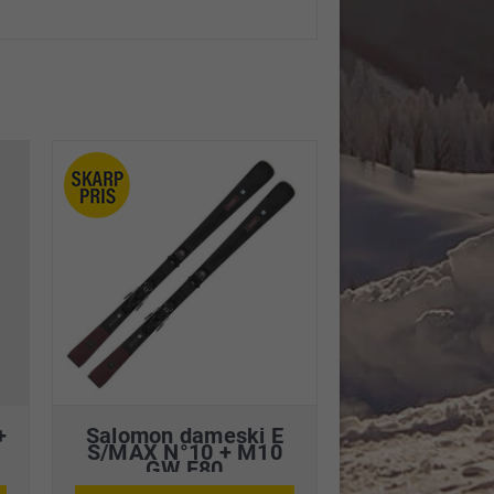
+
Salomon dameski E
S/MAX N°10 + M10
GW F80