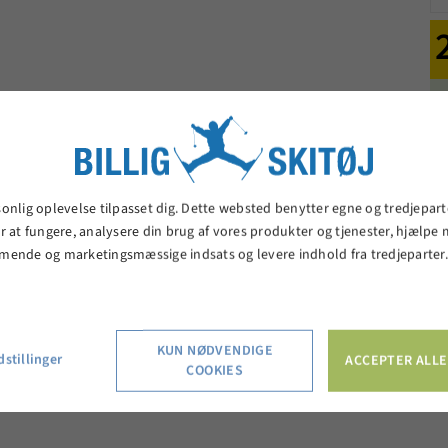
Detaljer om produktet
sonlig oplevelse tilpasset dig. Dette websted benytter egne og tredjepart
Dame onpist ski
r at fungere, analysere din brug af vores produkter og tjenester, hjælpe
Monteret med M10 GW L80 B binding
mende og marketingsmæssige indsats og levere indhold fra tredjeparter
2
Ash Woodcore / Edge Amplifier SL / Dualcore
Rocker 13%
Radius: @155 - 13m
KUN NØDVENDIGE
stillinger
ACCEPTER ALLE
COOKIES
ål: Tip:120 / Waist: 72 / Tail:105 / Vægt pr. par: 4660 g.