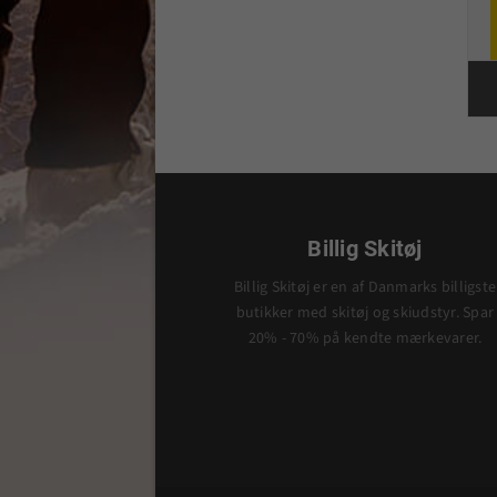
Billig Skitøj
Billig Skitøj er en af Danmarks billigste
butikker med skitøj og skiudstyr. Spar
20% - 70% på kendte mærkevarer.