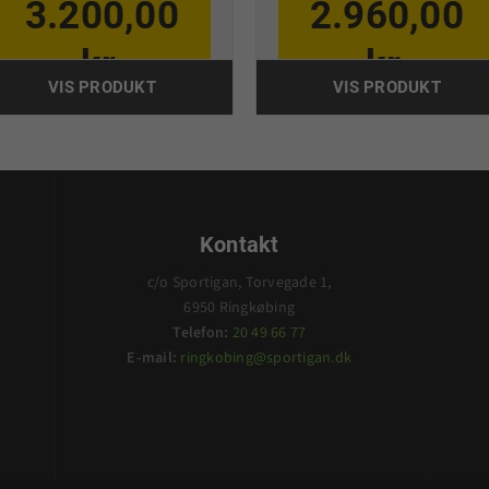
3.200,00
2.960,00
kr.
kr.
VIS PRODUKT
VIS PRODUKT
Kontakt
c/o Sportigan, Torvegade 1,
6950 Ringkøbing
Telefon:
20 49 66 77
E-mail:
ringkobing@sportigan.dk