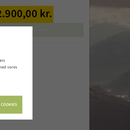
2.900,00 kr.
LÆG I KURV
ers
 med vores
.
 COOKIES