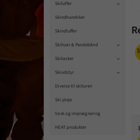
Skiluffer

Skindhandsker
R
Skindluffer
Skihuer & Pandebånd

Skitasker

Skiudstyr

Diverse til skituren
Ski pleje
Vask og imprægnering
HEAT produkter