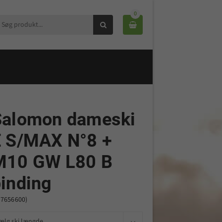
0


Salomon dameski
E S/MAX N°8 +
M10 GW L80 B
inding
47656600)