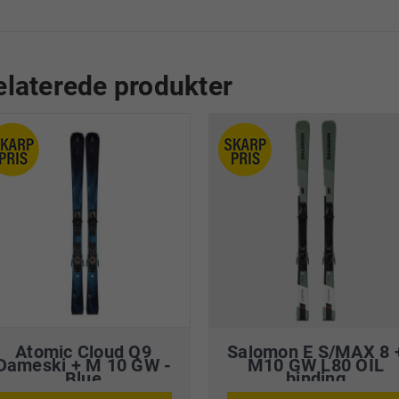
elaterede produkter
Atomic Cloud Q9
Salomon E S/MAX 8 
Dameski + M 10 GW -
M10 GW L80 OIL
Blue
binding