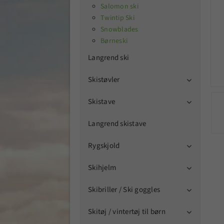
Salomon ski
Twintip Ski
Snowblades
Børneski
Langrend ski
Skistøvler

Skistave

Langrend skistave
Rygskjold

Skihjelm

Skibriller / Ski goggles

Skitøj / vintertøj til børn
