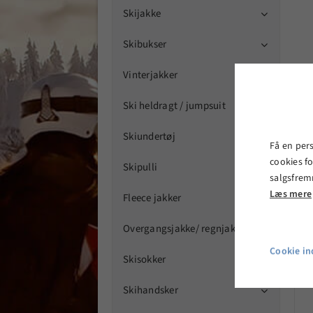
Skijakke

Skibukser

Vinterjakker

Ski heldragt / jumpsuit
Skiundertøj

Få en per
cookies fo
Skipulli

salgsfrem
Læs mere
Fleece jakker

Overgangsjakke/ regnjakker

Cookie ind
M
Skisokker

Skihandsker
