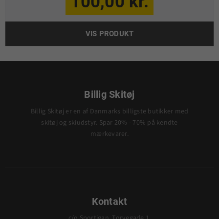
100,00 kr.
VIS PRODUKT
Billig Skitøj
Billig Skitøj er en af Danmarks billigste butikker med
skitøj og skiudstyr. Spar 20% - 70% på kendte
mærkevarer.
Kontakt
c/o Sportigan, Torvegade 1,