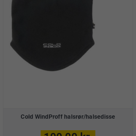
Cold WindProff halsrør/halsedisse