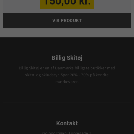
150,00 kr.
VIS PRODUKT
Billig Skitøj
Billig Skitøj er en af Danmarks billigste butikker med
skitøj og skiudstyr. Spar 20% - 70% på kendte
mærkevarer.
Kontakt
c/o Sportigan, Torvegade 1,