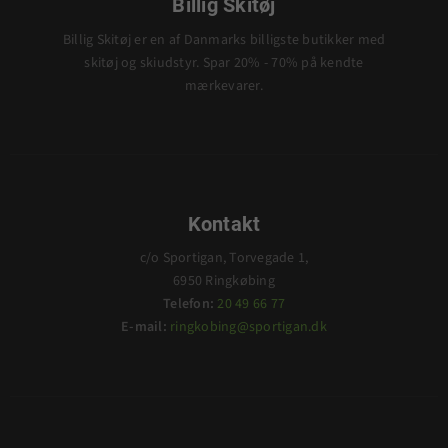
Billig Skitøj
Billig Skitøj er en af Danmarks billigste butikker med
skitøj og skiudstyr. Spar 20% - 70% på kendte
mærkevarer.
Kontakt
c/o Sportigan, Torvegade 1,
6950 Ringkøbing
Telefon:
20 49 66 77
E-mail:
ringkobing@sportigan.dk