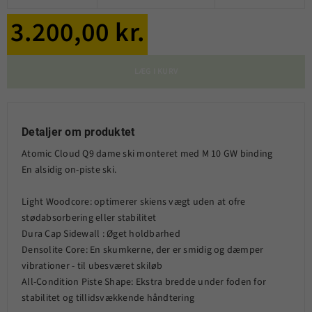
3.200,00 kr.
LÆG I KURV
Detaljer om produktet
Atomic Cloud Q9 dame ski monteret med M 10 GW binding
En alsidig on-piste ski.
Light Woodcore: optimerer skiens vægt uden at ofre
stødabsorbering eller stabilitet
Dura Cap Sidewall : Øget holdbarhed
Densolite Core: En skumkerne, der er smidig og dæmper
vibrationer - til ubesværet skiløb
All-Condition Piste Shape: Ekstra bredde under foden for
stabilitet og tillidsvækkende håndtering