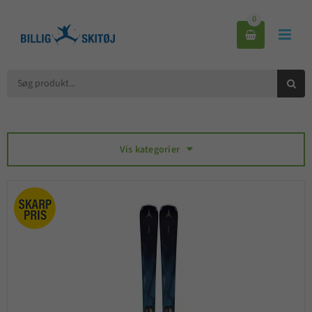
0



Vis kategorier
