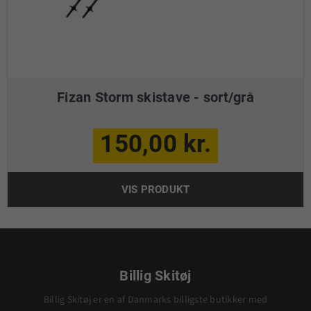
Fizan Storm skistave - sort/grå
150,00 kr.
VIS PRODUKT
Billig Skitøj
Billig Skitøj er en af Danmarks billigste butikker med