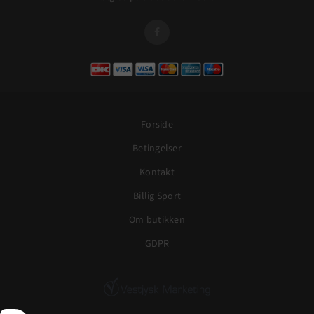

Forside
Betingelser
Kontakt
Billig Sport
Om butikken
GDPR