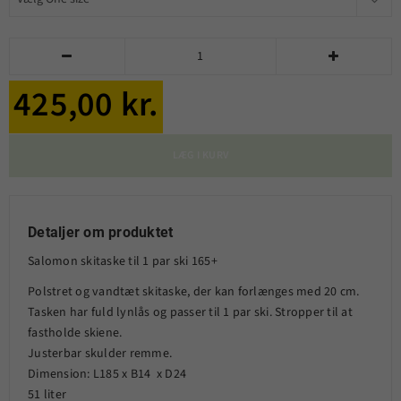


425,00 kr.
LÆG I KURV
Detaljer om produktet
Salomon skitaske til 1 par ski 165+
Polstret og vandtæt skitaske, der kan forlænges med 20 cm.
Tasken har fuld lynlås og passer til 1 par ski. Stropper til at
fastholde skiene.
Justerbar skulder remme.
Dimension: L185 x B14 x D24
51 liter