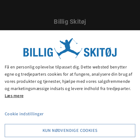
Billig Skitøj
Billig Skitøj er en af Danmarks billigste butikker med
skitøj og skiudstyr. Spar 20% - 70% på kendte
mærkevarer.
Få en personlig oplevelse tilpasset dig. Dette websted benytter
egne og tredjeparters cookies for at fungere, analysere din brug af
vores produkter og tjenester, hjælpe med vores salgsfremmende
og marketingsmæssige indsats og levere indhold fra tredjeparter.
Kontakt
Læs mere
c/o Sportigan, Torvegade 1,
6950 Ringkøbing
Cookie indstillinger
Telefon:
20 49 66 77
E-mail:
ringkobing@sportigan.dk
KUN NØDVENDIGE COOKIES