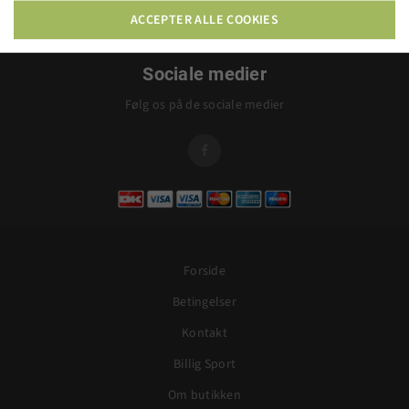
ACCEPTER ALLE COOKIES
Sociale medier
Følg os på de sociale medier

Forside
Betingelser
Kontakt
Billig Sport
Om butikken