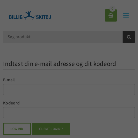
0



Indtast din e-mail adresse og dit kodeord
E-mail
Kodeord
LOG IND
GLEMT LOGIN ?