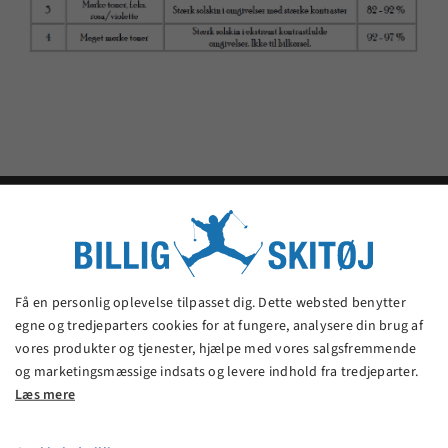
Billig Skitøj
Billig Skitøj er en af Danmarks billigste butikker med
skitøj og skiudstyr. Spar 20% - 70% på kendte
Få en personlig oplevelse tilpasset dig. Dette websted benytter
mærkevarer.
egne og tredjeparters cookies for at fungere, analysere din brug af
vores produkter og tjenester, hjælpe med vores salgsfremmende
og marketingsmæssige indsats og levere indhold fra tredjeparter.
Læs mere